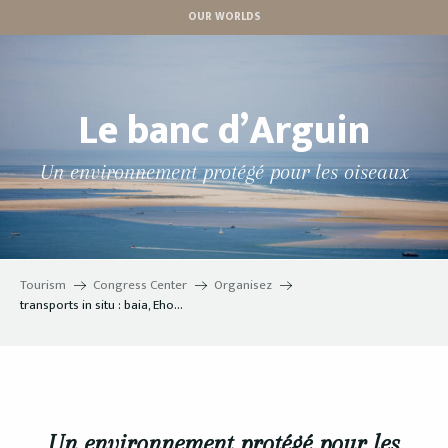
Aller
OUR WORLDS
au
contenu
principal
Le banc d’Arguin
Un environnement protégé pour les oiseaux
Tourism
Congress Center
Organisez
transports in situ : baia, Eho…
Un environnement protégé pour les