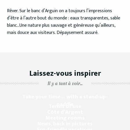
Rêver. Sur le banc d’Arguin on a toujours l’impressions
d’être à l’autre bout du monde : eaux transparentes, sable
blanc…Une nature plus sauvage et généreuse qu’ailleurs,
mais douce aux visiteurs. Dépaysement assuré.
Laissez-vous inspirer
Il y a tant à voir...
Take your time… with a stand-up-
paddle
Terms of use
Côte d’Argent
Meeting rooms
News, back in pictures
Eco-friendly vacations