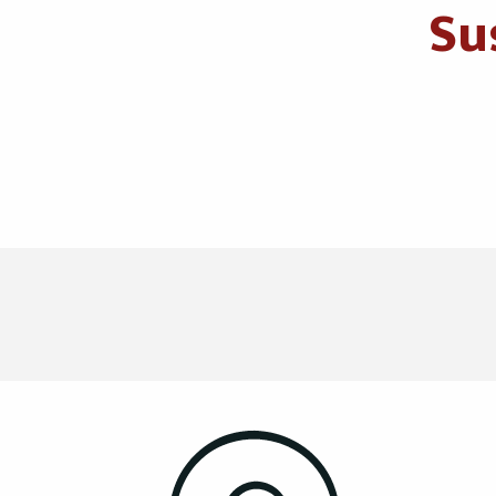
Su
En tren
En avión