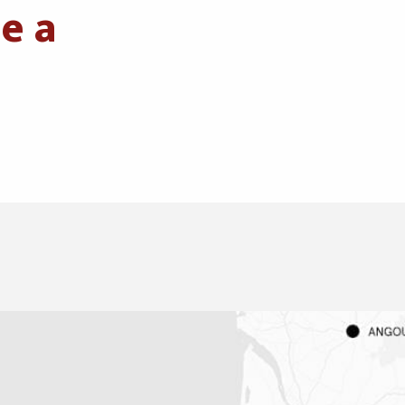
e a
En bateau
A vélo / En deux roues