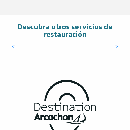
Descubra otros servicios de
Sala de Embajadores
restauración
SEGUIR LEYENDO