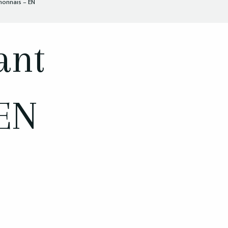
honnais – EN
ant
 EN