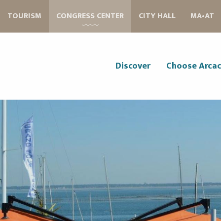
Aller
TOURISM
CONGRESS CENTER
CITY HALL
MA•AT
au
contenu
principal
Discover
Choose Arca