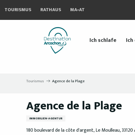
Aller
TOURISMUS
RATHAUS
MA•AT
au
contenu
principal
Ich schlafe
Ich
Tourismus
Agence de la Plage
Agence de la Plage
IMMOBILIEN-AGENTUR
180 boulevard de la côte d'argent, Le Moulleau, 33120