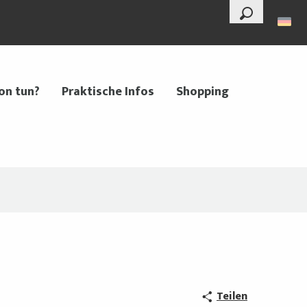
--°
Suche
on tun?
Praktische Infos
Shopping
Teilen