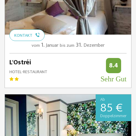
KONTAKT
1.
31.
Januar
Dezember
vom
bis zum
L'Ostréi
8.4
HOTEL-RESTAURANT
Sehr Gut
Ab
85 €
Doppelzimmer