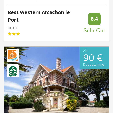
Best Western Arcachon le
8.4
Port
HOTEL
Sehr Gut
Ab
90 €
Doppelzimmer