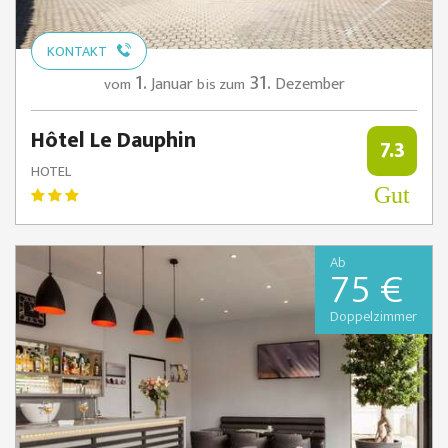
KONTAKT
1.
31.
Januar
Dezember
vom
bis zum
Hôtel Le Dauphin
7.3
HOTEL
Gut
Ab
75 €
Doppelzimmer