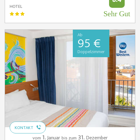
HOTEL
Sehr Gut
Ab
95 €
Doppelzimmer
KONTAKT
1.
31.
Januar
Dezember
vom
bis zum