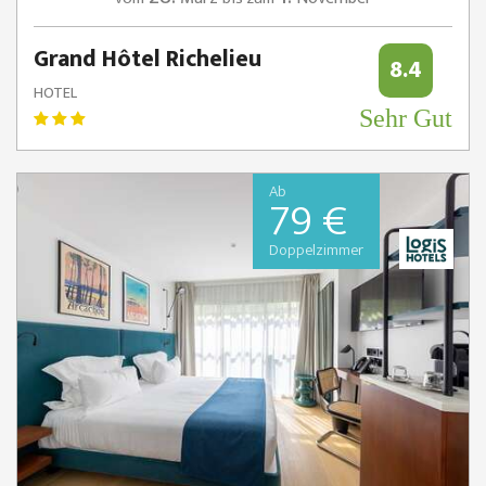
Grand Hôtel Richelieu
8.4
HOTEL
Sehr Gut
Ab
79 €
Doppelzimmer