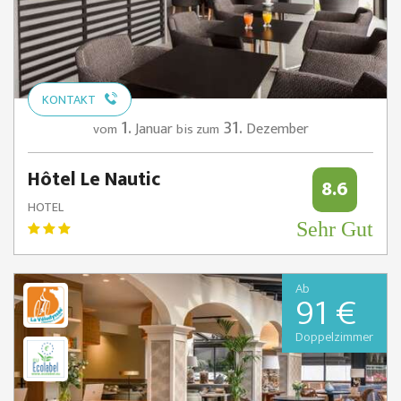
KONTAKT
1.
31.
Januar
Dezember
vom
bis zum
Hôtel Le Nautic
8.6
HOTEL
Sehr Gut
Ab
91 €
Doppelzimmer