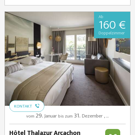
Ab
160 €
Doppelzimmer
KONTAKT
29.
31.
Januar
Dezember
,
...
vom
bis zum
Hôtel Thalazur Arcachon