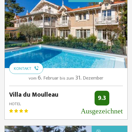
KONTAKT
6.
31.
Februar
Dezember
vom
bis zum
Villa du Moulleau
9.3
HOTEL
Ausgezeichnet
Ab