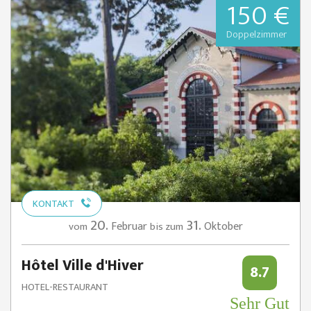
150 €
Doppelzimmer
KONTAKT
20.
31.
Februar
Oktober
vom
bis zum
Hôtel Ville d'Hiver
8.7
HOTEL-RESTAURANT
Sehr Gut