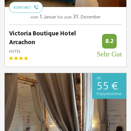
KONTAKT
1.
31.
Januar
Dezember
vom
bis zum
Victoria Boutique Hotel
8.2
Arcachon
HOTEL
Sehr Gut
Ab
55 €
Doppelzimmer