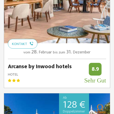
KONTAKT
28.
31.
Februar
Dezember
vom
bis zum
Arcanse by Inwood hotels
8.9
HOTEL
Sehr Gut
Ab
128 €
Doppelzimmer