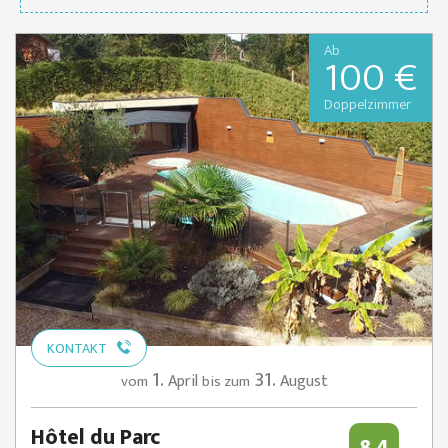
Ab
100 €
Doppelzimmer
KONTAKT
1.
31.
April
August
vom
bis zum
Hôtel du Parc
8.4