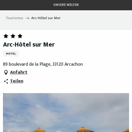
Aller
UNSERE WELTEN
au
contenu
Tourismus
Arc-Hôtel sur Mer
principal
Arc-Hôtel sur Mer
HOTEL
89 boulevard de la Plage, 33120 Arcachon
Anfahrt
Teilen