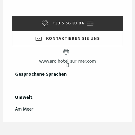
+33 5 56 83 06
▒▒
KONTAKTIEREN SIE UNS
www.arc-hotel-sur-mer.com
Gesprochene Sprachen
Gesprochene Sprachen
Umwelt
Umwelt
Am Meer