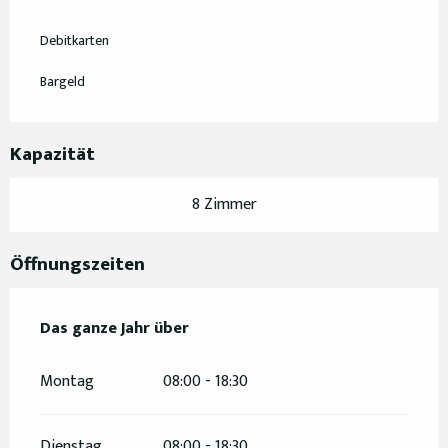
Debitkarten
Bargeld
Kapazität
8 Zimmer
Öffnungszeiten
Das ganze Jahr über
Das ganze Jahr über
Montag
08:00 - 18:30
Dienstag
08:00 - 18:30