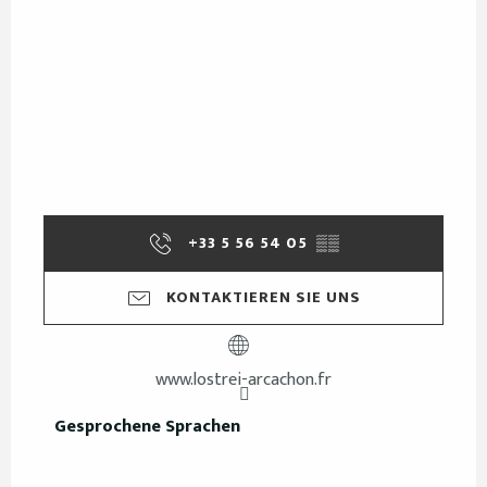
+33 5 56 54 05
▒▒
KONTAKTIEREN SIE UNS
www.lostrei-arcachon.fr
Gesprochene Sprachen
Gesprochene Sprachen