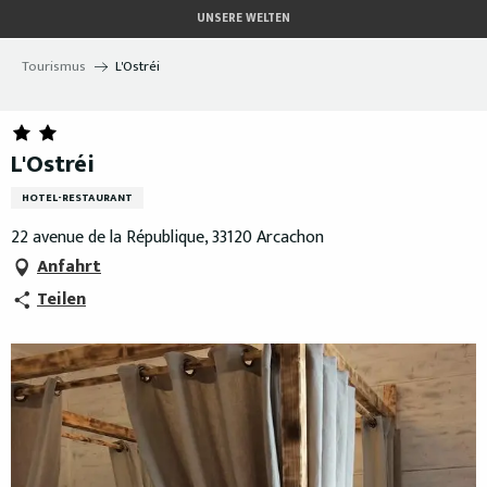
Aller
UNSERE WELTEN
au
contenu
Tourismus
L'Ostréi
principal
L'Ostréi
HOTEL-RESTAURANT
22 avenue de la République, 33120 Arcachon
Anfahrt
Teilen