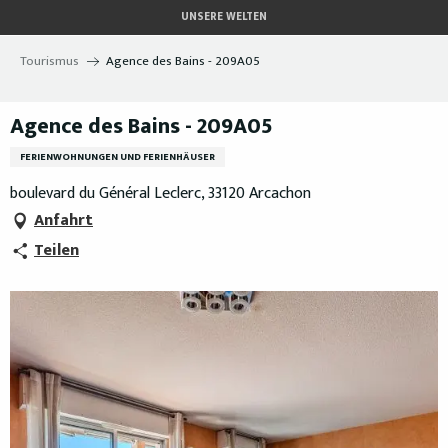
Aller
UNSERE WELTEN
au
contenu
Tourismus
Agence des Bains - 209A05
principal
Agence des Bains - 209A05
FERIENWOHNUNGEN UND FERIENHÄUSER
boulevard du Général Leclerc, 33120 Arcachon
Anfahrt
Teilen