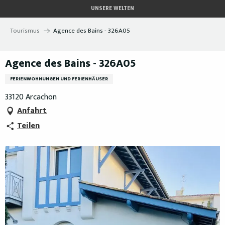
Aller
UNSERE WELTEN
au
contenu
Tourismus
Agence des Bains - 326A05
principal
Agence des Bains - 326A05
FERIENWOHNUNGEN UND FERIENHÄUSER
33120 Arcachon
Anfahrt
Teilen