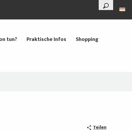
--°
Suche
on tun?
Praktische Infos
Shopping
Teilen