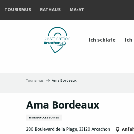
Aller
TOURISMUS
RATHAUS
MA•AT
au
contenu
principal
Ich schlafe
Ich
Tourismus
Ama Bordeaux
Ama Bordeaux
MODE-ACCESSOIRES
280 Boulevard de la Plage, 33120 Arcachon
Anfa