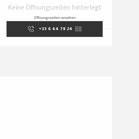
Öffnungszeiten & Ko
Keine Öffnungszeiten hinterlegt
Öffnungszeiten ansehen
+33 6 64 78 24
▒▒