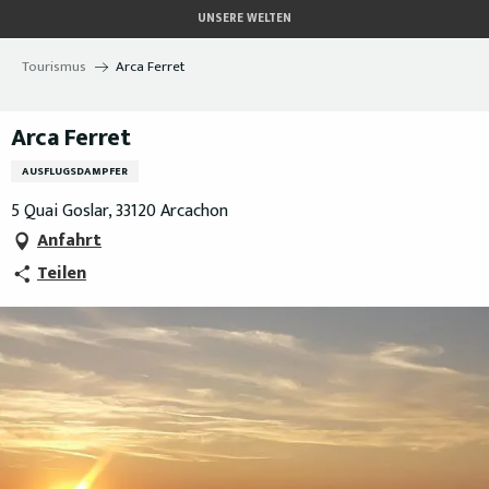
Aller
UNSERE WELTEN
au
contenu
Tourismus
Arca Ferret
principal
Arca Ferret
AUSFLUGSDAMPFER
5 Quai Goslar, 33120 Arcachon
Anfahrt
Teilen