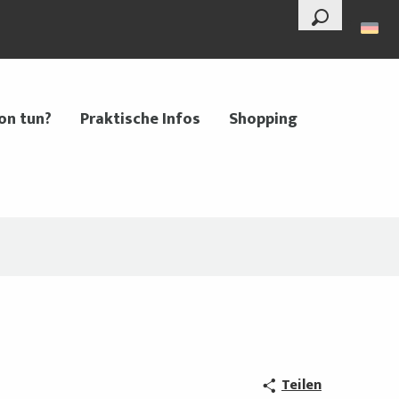
--°
Suche
on tun?
Praktische Infos
Shopping
Teilen