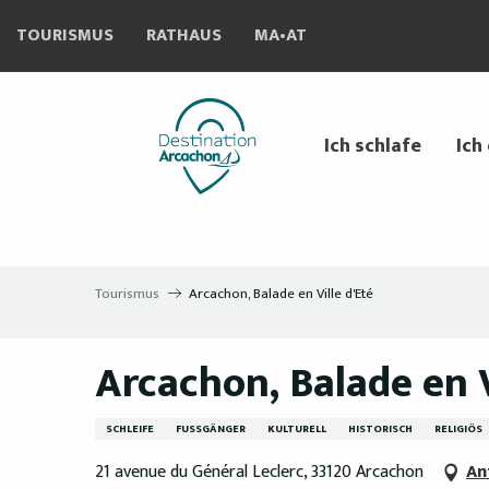
Aller
TOURISMUS
RATHAUS
MA•AT
au
contenu
principal
Ich schlafe
Ich
Tourismus
Arcachon, Balade en Ville d'Eté
Arcachon, Balade en V
SCHLEIFE
FUSSGÄNGER
KULTURELL
HISTORISCH
RELIGIÖS
21 avenue du Général Leclerc, 33120 Arcachon
An