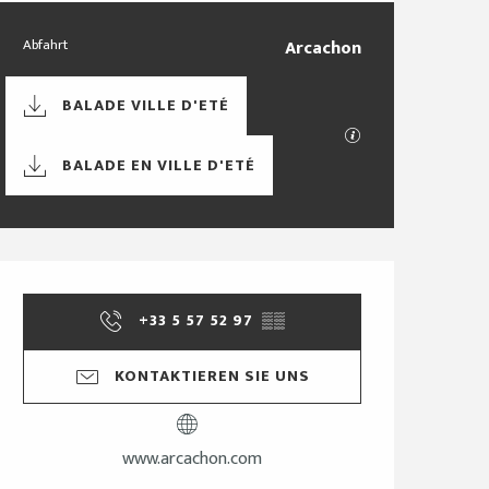
Praktische Informa
Abfahrt
Arcachon
Dokumentation
BALADE VILLE D'ETÉ
Mit GPX / KML-Dat
BALADE EN VILLE D'ETÉ
Öffnungszeiten & Ko
+33 5 57 52 97
▒▒
KONTAKTIEREN SIE UNS
www.arcachon.com