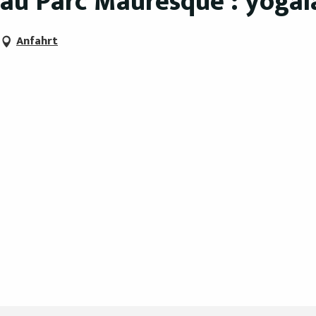
au Parc Mauresque : yogal
Anfahrt