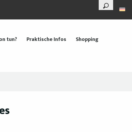
--°
Suche
on tun?
Praktische Infos
Shopping
es