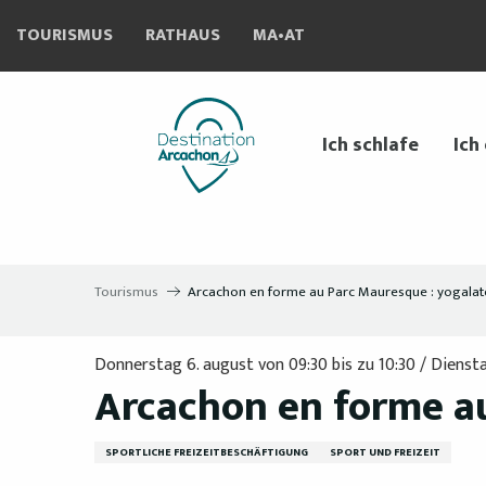
Aller
TOURISMUS
RATHAUS
MA•AT
au
contenu
principal
Ich schlafe
Ich
Tourismus
Arcachon en forme au Parc Mauresque : yogalat
Donnerstag 6. august von 09:30 bis zu 10:30 / Dienstag 
Arcachon en forme au
SPORTLICHE FREIZEITBESCHÄFTIGUNG
SPORT UND FREIZEIT