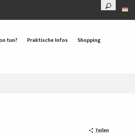
--°
Suche
on tun?
Praktische Infos
Shopping
Teilen