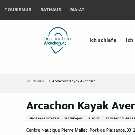
Aller
TOURISMUS
RATHAUS
MA•AT
au
contenu
principal
Ich schlafe
Ich
Tourismus
Arcachon Kayak Aventure
Arcachon Kayak Ave
SPORTAKTIVITÄTEN
MEERKAJAK
PIROGE
STEHPADDEL-BRET
Centre Nautique Pierre Mallet, Port de Plaisance, 33