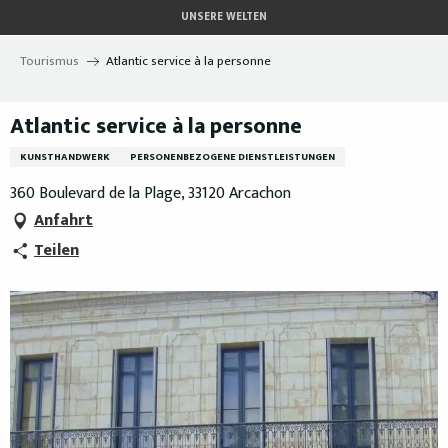
Aller
UNSERE WELTEN
au
contenu
Tourismus
Atlantic service à la personne
principal
Atlantic service à la personne
KUNSTHANDWERK
PERSONENBEZOGENE DIENSTLEISTUNGEN
360 Boulevard de la Plage, 33120 Arcachon
Anfahrt
Teilen