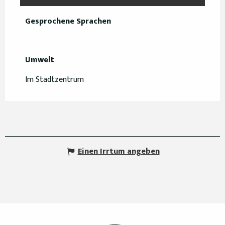
Gesprochene Sprachen
Gesprochene Sprachen
Umwelt
Umwelt
Im Stadtzentrum
Einen Irrtum angeben