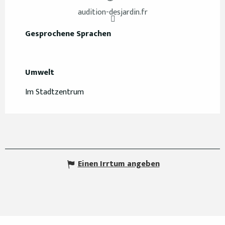
audition-desjardin.fr
Gesprochene Sprachen
Gesprochene Sprachen
Umwelt
Umwelt
Im Stadtzentrum
Einen Irrtum angeben