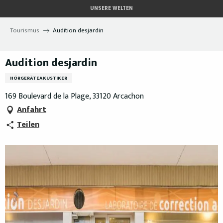
Aller
UNSERE WELTEN
au
contenu
Tourismus
Audition desjardin
principal
Audition desjardin
HÖRGERÄTEAKUSTIKER
169 Boulevard de la Plage, 33120 Arcachon
Anfahrt
Teilen