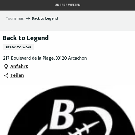
Aller
UNSERE WELTEN
au
contenu
Tourismus
Back to Legend
principal
Back to Legend
READY-TO-WEAR
217 Boulevard de la Plage, 33120 Arcachon
Anfahrt
Teilen