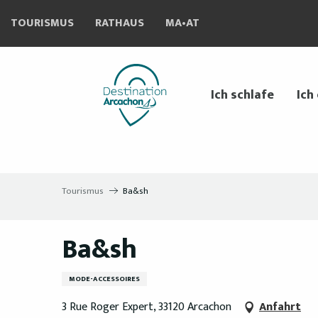
Aller
TOURISMUS
RATHAUS
MA•AT
au
contenu
principal
Ich schlafe
Ich
Tourismus
Ba&sh
Ba&sh
MODE-ACCESSOIRES
3 Rue Roger Expert, 33120 Arcachon
Anfahrt