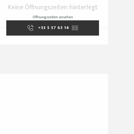
Öffnungszeiten & Ko
Keine Öffnungszeiten hinterlegt
Öffnungszeiten ansehen
+33 5 57 63 14
▒▒