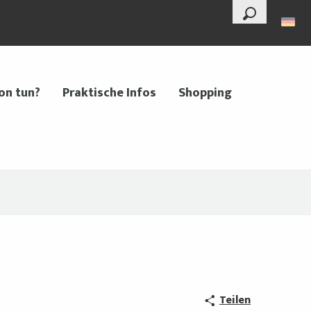
--°
Suche
on tun?
Praktische Infos
Shopping
Teilen