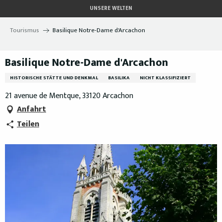
Aller
UNSERE WELTEN
au
contenu
Tourismus
Basilique Notre-Dame d'Arcachon
principal
Basilique Notre-Dame d'Arcachon
HISTORISCHE STÄTTE UND DENKMAL
BASILIKA
NICHT KLASSIFIZIERT
21 avenue de Mentque, 33120 Arcachon
Anfahrt
Teilen