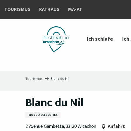
Aller
TOURISMUS
RATHAUS
MA•AT
au
contenu
principal
Ich schlafe
Ich
Tourismus
Blanc du Nil
Blanc du Nil
MODE-ACCESSOIRES
2 Avenue Gambetta, 33120 Arcachon
Anfahrt