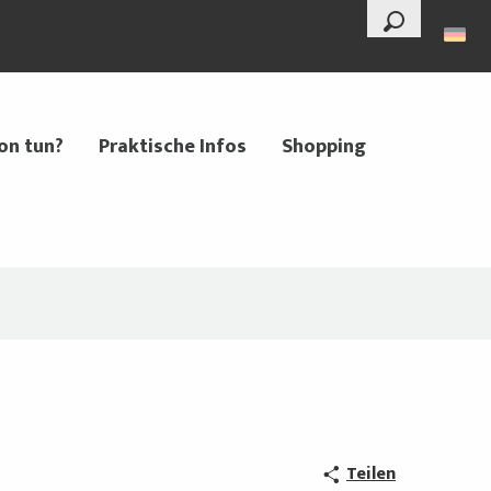
--°
Suche
on tun?
Praktische Infos
Shopping
Teilen