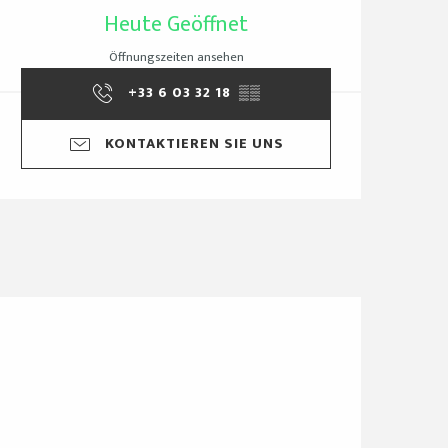
Öffnungszeiten & Ko
Heute Geöffnet
Öffnungszeiten ansehen
+33 6 03 32 18
▒▒
KONTAKTIEREN SIE UNS