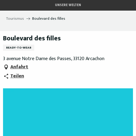
Aller
UNSERE WELTEN
au
contenu
Tourismus
Boulevard des filles
principal
Boulevard des filles
READY-TO-WEAR
3 avenue Notre Dame des Passes, 33120 Arcachon
Anfahrt
Teilen