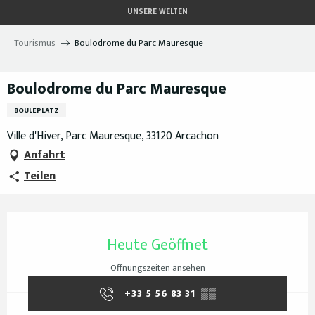
Aller
UNSERE WELTEN
au
contenu
Tourismus
Boulodrome du Parc Mauresque
principal
Boulodrome du Parc Mauresque
BOULEPLATZ
Ville d'Hiver, Parc Mauresque, 33120 Arcachon
Anfahrt
Teilen
Öffnungszeiten & Kontaktdaten
Heute Geöffnet
Öffnungszeiten ansehen
+33 5 56 83 31
▒▒