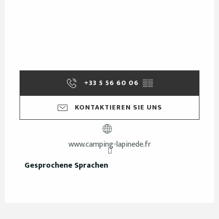
+33 5 56 60 06
▒▒
KONTAKTIEREN SIE UNS
www.camping-lapinede.fr
Gesprochene Sprachen
Gesprochene Sprachen