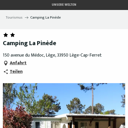
Aller
UNSERE WELTEN
au
contenu
Tourismus
Camping La Pinède
principal
Camping La Pinède
150 avenue du Médoc, Lège, 33950 Lège-Cap-Ferret
Anfahrt
Teilen