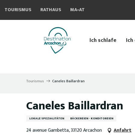
Aller
TOURISMUS
RATHAUS
MA•AT
au
contenu
principal
Ich schlafe
Ich
Tourismus
Caneles Baillardran
Caneles Baillardran
LOKALE SPEZIALITÄTEN
BÄCKEREIEN - KONDITOREIEN
24 avenue Gambetta, 33120 Arcachon
Anfahrt