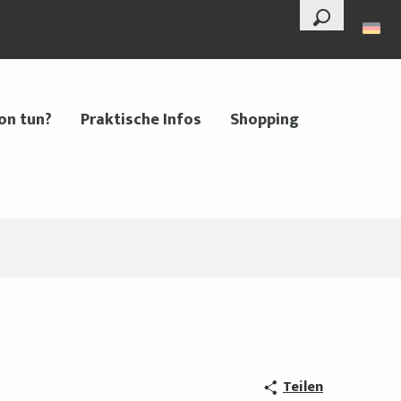
--°
Suche
on tun?
Praktische Infos
Shopping
Teilen