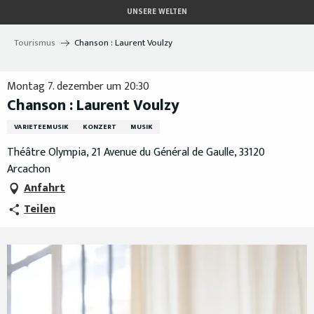
Aller
UNSERE WELTEN
au
contenu
Tourismus
Chanson : Laurent Voulzy
principal
Montag 7. dezember um 20:30
Chanson : Laurent Voulzy
VARIETEEMUSIK
KONZERT
MUSIK
Théâtre Olympia, 21 Avenue du Général de Gaulle, 33120
Arcachon
Anfahrt
Teilen