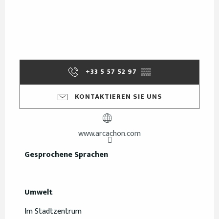
+33 5 57 52 97
▒▒
KONTAKTIEREN SIE UNS
www.arcachon.com
Gesprochene Sprachen
Gesprochene Sprachen
Umwelt
Umwelt
Im Stadtzentrum