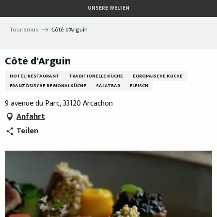
Aller
UNSERE WELTEN
au
contenu
Tourismus
Côté d'Arguin
principal
Côté d'Arguin
HOTEL-RESTAURANT
TRADITIONELLE KÜCHE
EUROPÄISCHE KÜCHE
FRANZÖSISCHE REGIONALKÜCHE
SALATBAR
FLEISCH
9 avenue du Parc, 33120 Arcachon
Anfahrt
Teilen