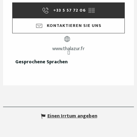
+33 5 57 72 06
▒▒
KONTAKTIEREN SIE UNS
www.thalazur.fr
Gesprochene Sprachen
Gesprochene Sprachen
Einen Irrtum angeben