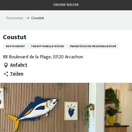
Aller
UNSERE WELTEN
au
contenu
Tourismus
Coustut
principal
Coustut
RESTAURANT
TRADITIONELLE KÜCHE
FRANZÖSISCHE REGIONALKÜCHE
88 Boulevard de la Plage, 33120 Arcachon
Anfahrt
Teilen