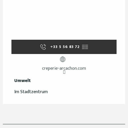
+33 5 56 83 72
▒▒
creperie-arcachon.com
Umwelt
Umwelt
Im Stadtzentrum