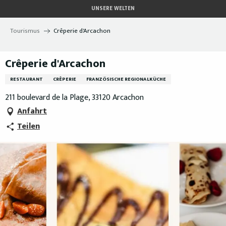
Aller
UNSERE WELTEN
au
contenu
Tourismus
Crêperie d'Arcachon
principal
Crêperie d'Arcachon
RESTAURANT
CRÊPERIE
FRANZÖSISCHE REGIONALKÜCHE
211 boulevard de la Plage, 33120 Arcachon
Anfahrt
Teilen