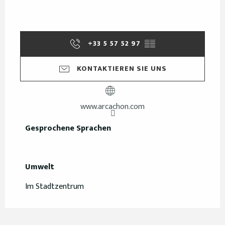
+33 5 57 52 97
▒▒
KONTAKTIEREN SIE UNS
www.arcachon.com
Gesprochene Sprachen
Gesprochene Sprachen
Umwelt
Umwelt
Im Stadtzentrum