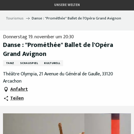
Aller
UNSERE WELTEN
au
contenu
Tourismus
Danse : "Prométhée" Ballet de l'Opéra Grand Avignon
principal
Donnerstag 19. november um 20:30
Danse : "Prométhée" Ballet de l'Opéra
Grand Avignon
TANZ
SCHAUSPIEL
KULTURELL
Théâtre Olympia, 21 Avenue du Général de Gaulle, 33120
Arcachon
Anfahrt
Teilen