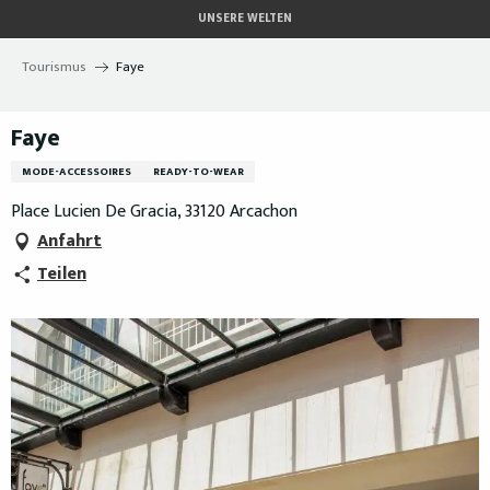
Aller
UNSERE WELTEN
au
contenu
Tourismus
Faye
principal
Faye
MODE-ACCESSOIRES
READY-TO-WEAR
Place Lucien De Gracia, 33120 Arcachon
Anfahrt
Teilen