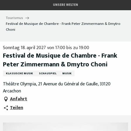
Aller
UNSERE WELTEN
au
contenu
Tourismus
principal
Festival de Musique de Chambre - Frank Peter Zimmermann & Dmytro
Choni
Sonntag 18. april 2027 von 17:00 bis zu 19:00
Festival de Musique de Chambre - Frank
Peter Zimmermann & Dmytro Choni
KLASSISCHE MUSIK
SCHAUSPIEL
MUSIK
Théâtre Olympia, 21 Avenue du Général de Gaulle, 33120
Arcachon
Anfahrt
Teilen