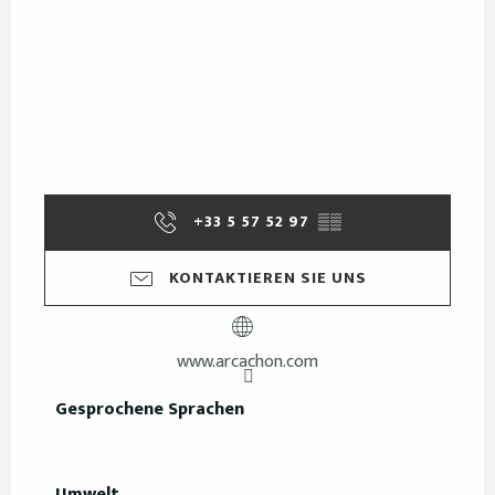
+33 5 57 52 97
▒▒
KONTAKTIEREN SIE UNS
www.arcachon.com
Gesprochene Sprachen
Gesprochene Sprachen
Umwelt
Umwelt