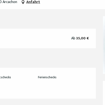
20 Arcachon
Anfahrt
Ab
35,00 €
tschecks
Ferienschecks