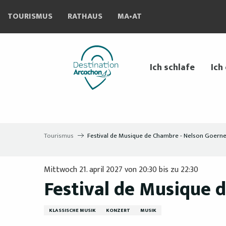
Aller
TOURISMUS
RATHAUS
MA•AT
au
contenu
principal
Ich schlafe
Ich
Tourismus
Festival de Musique de Chambre - Nelson Goern
Mittwoch 21. april 2027 von 20:30 bis zu 22:30
Festival de Musique 
KLASSISCHE MUSIK
KONZERT
MUSIK