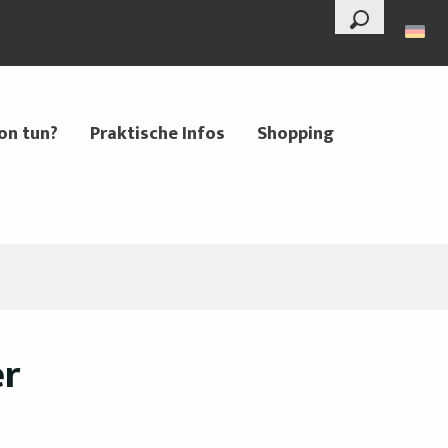
--°
Suche
on tun?
Praktische Infos
Shopping
er