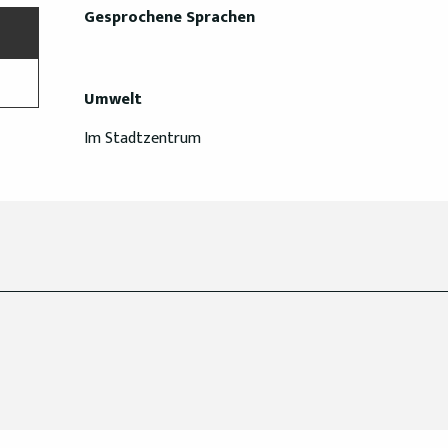
Gesprochene Sprachen
Gesprochene Sprachen
Umwelt
Umwelt
Im Stadtzentrum