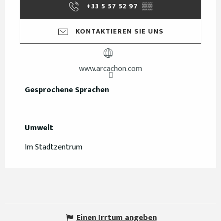
+33 5 57 52 97
▒▒
KONTAKTIEREN SIE UNS
www.arcachon.com
Gesprochene Sprachen
Gesprochene Sprachen
Umwelt
Umwelt
Im Stadtzentrum
Einen Irrtum angeben