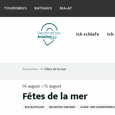
Aller
TOURISMUS
RATHAUS
MA•AT
au
contenu
principal
Ich schlafe
Ich
Tourismus
Fêtes de la mer
14. august > 15. august
Fêtes de la mer
BLASKAPELLEN
RELIGIÖSES EREIGNIS
LAGER- UND SONDERVERKA