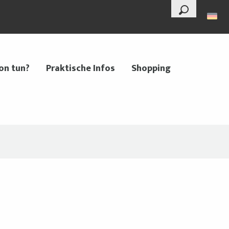
--°
Suche
on tun?
Praktische Infos
Shopping