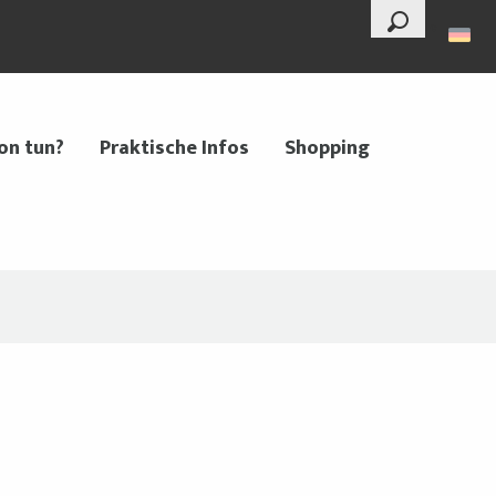
--°
Suche
on tun?
Praktische Infos
Shopping