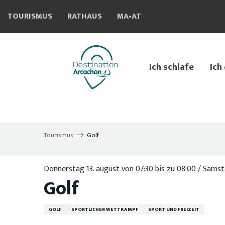
Aller
TOURISMUS
RATHAUS
MA•AT
au
contenu
principal
Ich schlafe
Ich
Tourismus
Golf
Donnerstag 13. august von 07:30 bis zu 08:00 / Samstag
Golf
GOLF
SPORTLICHER WETTKAMPF
SPORT UND FREIZEIT