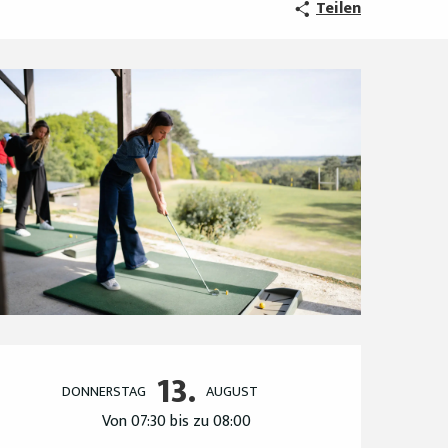
Teilen
Öffnungszeiten & Ko
13.
DONNERSTAG
AUGUST
Von 07:30 bis zu 08:00