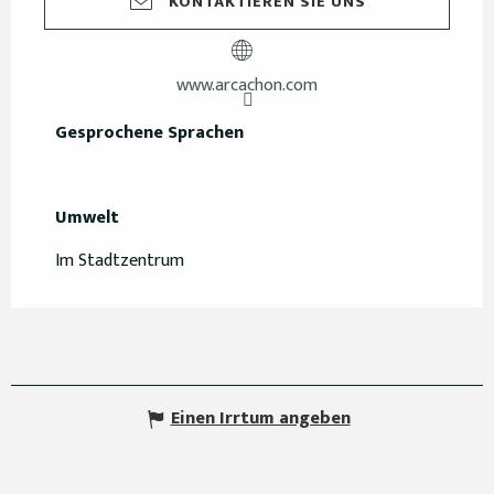
KONTAKTIEREN SIE UNS
www.arcachon.com
Gesprochene Sprachen
Gesprochene Sprachen
Umwelt
Umwelt
Im Stadtzentrum
Einen Irrtum angeben