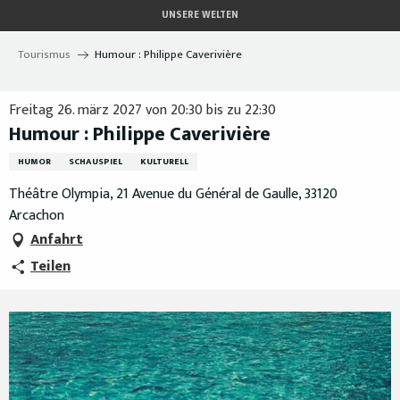
Aller
UNSERE WELTEN
au
contenu
Tourismus
Humour : Philippe Caverivière
principal
Freitag 26. märz 2027 von 20:30 bis zu 22:30
Humour : Philippe Caverivière
HUMOR
SCHAUSPIEL
KULTURELL
Théâtre Olympia, 21 Avenue du Général de Gaulle, 33120
Arcachon
Anfahrt
Teilen