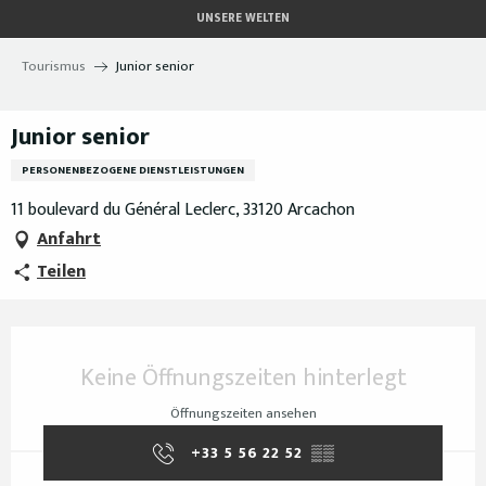
Aller
UNSERE WELTEN
au
contenu
Tourismus
Junior senior
principal
Junior senior
PERSONENBEZOGENE DIENSTLEISTUNGEN
11 boulevard du Général Leclerc, 33120 Arcachon
Anfahrt
Teilen
Öffnungszeiten & Kontaktdaten
Keine Öffnungszeiten hinterlegt
Öffnungszeiten ansehen
+33 5 56 22 52
▒▒