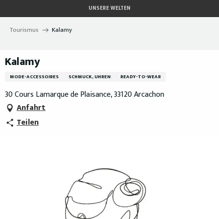
Aller
UNSERE WELTEN
au
contenu
Tourismus
Kalamy
principal
Kalamy
MODE-ACCESSOIRES
SCHMUCK, UHREN
READY-TO-WEAR
30 Cours Lamarque de Plaisance, 33120 Arcachon
Anfahrt
Teilen