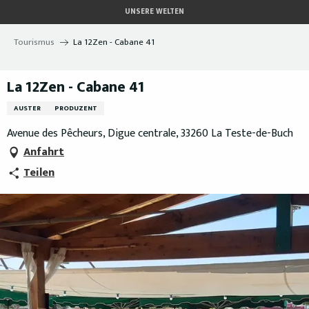
Aller
UNSERE WELTEN
au
contenu
Tourismus
La 12Zen - Cabane 41
principal
La 12Zen - Cabane 41
AUSTER
PRODUZENT
Avenue des Pêcheurs, Digue centrale, 33260 La Teste-de-Buch
Anfahrt
Teilen