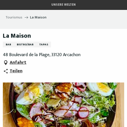
Aller
UNSERE WELTEN
au
contenu
Tourismus
La Maison
principal
La Maison
BAR
BISTRO/BAR
TAPAS
48 Boulevard de la Plage, 33120 Arcachon
Anfahrt
Teilen