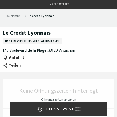
Aller
UNSERE WELTEN
au
contenu
Tourismus
Le Credit Lyonnais
principal
Le Credit Lyonnais
BANKEN, VERSICHERUNGEN, WECHSELKURS
175 Boulevard de la Plage, 33120 Arcachon
Anfahrt
Teilen
Öffnungszeiten & Kontaktdaten
Keine Öffnungszeiten hinterlegt
Öffnungszeiten ansehen
+33 5 56 29 53
▒▒