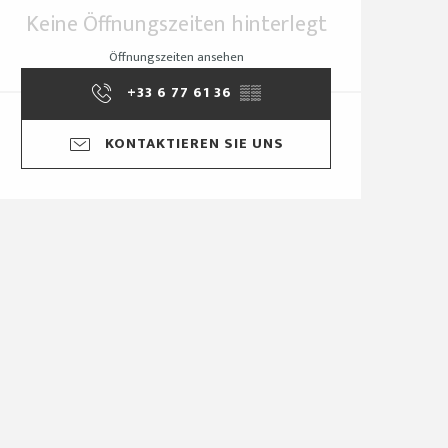
Öffnungszeiten & Ko
Keine Öffnungszeiten hinterlegt
Öffnungszeiten ansehen
+33 6 77 61 36
▒▒
KONTAKTIEREN SIE UNS