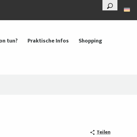
--°
Suche
on tun?
Praktische Infos
Shopping
Teilen