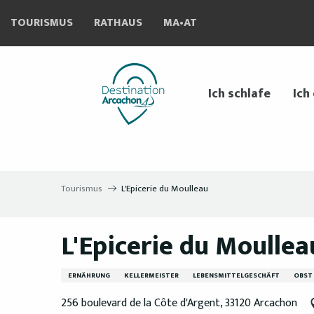
Aller
TOURISMUS
RATHAUS
MA•AT
au
contenu
principal
Ich schlafe
Ich
Tourismus
L'Epicerie du Moulleau
L'Epicerie du Moullea
ERNÄHRUNG
KELLERMEISTER
LEBENSMITTELGESCHÄFT
OBST
256 boulevard de la Côte d'Argent, 33120 Arcachon