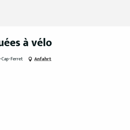
uées à vélo
e-Cap-Ferret
Anfahrt