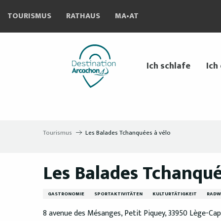
Aller
TOURISMUS
RATHAUS
MA•AT
au
contenu
principal
Ich schlafe
Ich
Tourismus
Les Balades Tchanquées à vélo
Les Balades Tchanqué
GASTRONOMIE
SPORTAKTIVITÄTEN
KULTURTÄTIGKEIT
RADW
8 avenue des Mésanges, Petit Piquey, 33950 Lège-Cap