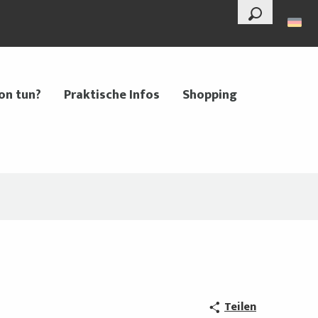
--°
Suche
on tun?
Praktische Infos
Shopping
Teilen