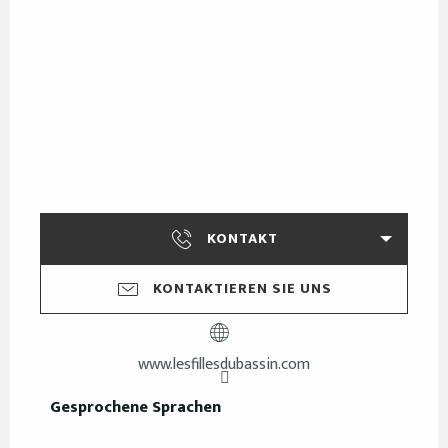
KONTAKT
KONTAKTIEREN SIE UNS
www.lesfillesdubassin.com
Gesprochene Sprachen
Gesprochene Sprachen