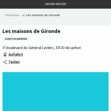
Aller
UNSERE WELTEN
au
contenu
Tourismus
Les maisons de Gironde
principal
Les maisons de Gironde
KUNSTHANDWERK
11 boulevard du Général Leclerc, 33120 Arcachon
Anfahrt
Teilen