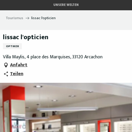
Aller
UNSERE WELTEN
au
contenu
Tourismus
lissac l'opticien
principal
lissac l'opticien
OPTIKER
Villa Maylis, 4 place des Marquises, 33120 Arcachon
Anfahrt
Teilen