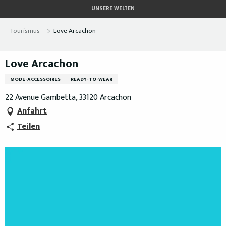
Aller
UNSERE WELTEN
au
contenu
Tourismus
Love Arcachon
principal
Love Arcachon
MODE-ACCESSOIRES
READY-TO-WEAR
22 Avenue Gambetta, 33120 Arcachon
Anfahrt
Teilen