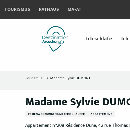
Aller
TOURISMUS
RATHAUS
MA•AT
au
contenu
principal
Ich schlafe
Ich
Tourismus
Madame Sylvie DUMONT
Madame Sylvie DUM
FERIENWOHNUNGEN UND FERIENHÄUSER
APPARTEMENT
Appartement n°208 Résidence Dune, 42 rue Thomas Il