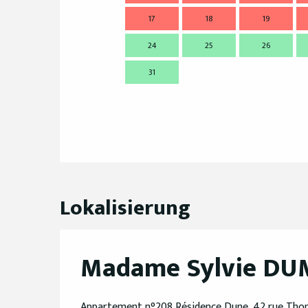
17
18
19
24
25
26
31
Lokalisierung
Madame Sylvie D
Appartement n°208 Résidence Dune, 42 rue Thoma