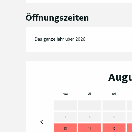
Öffnungszeiten
Das ganze Jahr über 2026
Augu
mo
di
mi
3
4
5
10
11
12