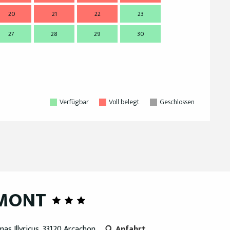
20
21
22
23
21
2
27
28
29
30
28
2
Verfügbar
Voll belegt
Geschlossen
UMONT
s Illyricus, 33120 Arcachon
Anfahrt