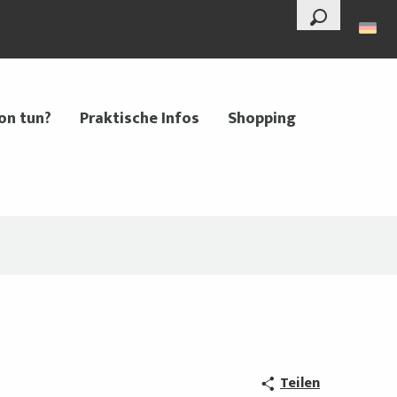
--°
Suche
on tun?
Praktische Infos
Shopping
Teilen