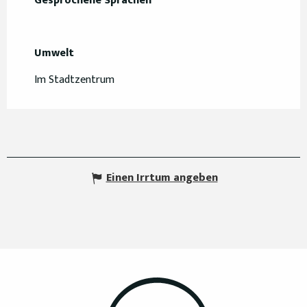
Gesprochene Sprachen
Gesprochene Sprachen
Umwelt
Umwelt
Im Stadtzentrum
Einen Irrtum angeben