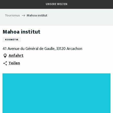
Aller
UNSERE WELTEN
au
contenu
Tourismus
Mahoa institut
principal
Mahoa institut
KOSMETIK
41 Avenue du Général de Gaulle, 33120 Arcachon
Anfahrt
Teilen